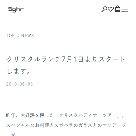
TOP
NEWS
ショッピング
バッグを見る
クリスタルランチ7月1日よりスタート
します。
2010-06-06
注文履歴
会員登録情報
ポイント
昨年、大好評を博した「クリスタルディナーツアー」。
スペシャルなお料理とスガハラのガラスとのマリアージ
お気に入り
ュが、