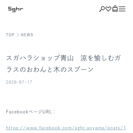
TOP
NEWS
ショッピング
バッグを見る
スガハラショップ青山 涼を愉しむガ
ラスのおわんと木のスプーン
2020-07-17
注文履歴
会員登録情報
ポイント
FacebookページURL：
お気に入り
https://www.facebook.com/sghr.aoyama/posts/1