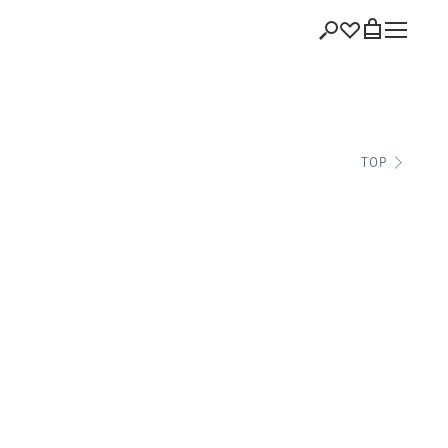
ショッピング
TOP
バッグを見る
注文履歴
会員登録情報
ポイント
お気に入り
ログアウト