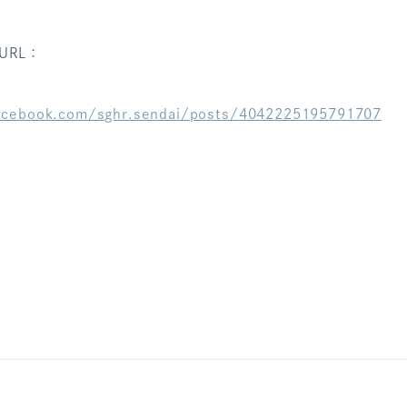
URL：
acebook.com/sghr.sendai/posts/4042225195791707