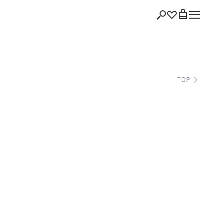
ショッピング
TOP
バッグを見る
注文履歴
会員登録情報
ポイント
お気に入り
ログアウト