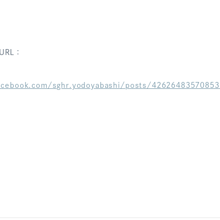
URL：
acebook.com/sghr.yodoyabashi/posts/42626483570853