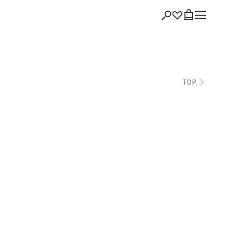
ショッピング
TOP
バッグを見る
注文履歴
会員登録情報
ポイント
お気に入り
ログアウト