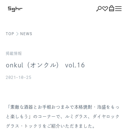
TOP
NEWS
ショッピング
バッグを見る
掲載情報
onkul（オンクル） vol.16
2021-10-25
注文履歴
会員登録情報
「素敵な酒器とお手軽おつまみで本格焼酎・泡盛をもっ
ポイント
と楽しもう」のコーナーで、ルミグラス、ダイヤロック
お気に入り
グラス・トックリをご紹介いただきました。