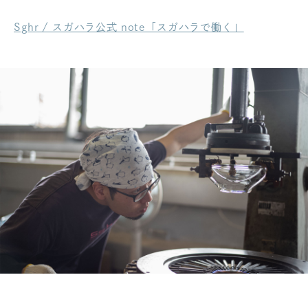
Sghr / スガハラ公式 note「スガハラで働く」