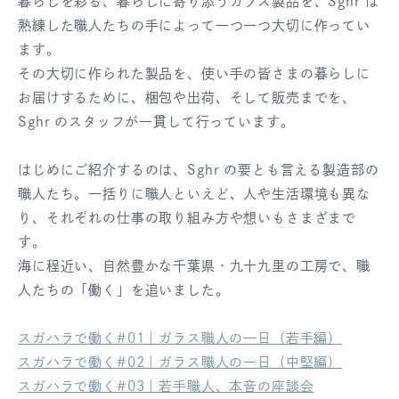
暮らしを彩る、暮らしに寄り添うガラス製品を、Sghr は
ログアウト
熟練した職人たちの手によって一つ一つ大切に作ってい
ます。
その大切に作られた製品を、使い手の皆さまの暮らしに
お届けするために、梱包や出荷、そして販売までを、
Sghr のスタッフが一貫して行っています。
はじめにご紹介するのは、Sghr の要とも言える製造部の
職人たち。一括りに職人といえど、人や生活環境も異な
り、それぞれの仕事の取り組み方や想いもさまざまで
す。
海に程近い、自然豊かな千葉県・九十九里の工房で、職
人たちの「働く」を追いました。
スガハラで働く#01｜ガラス職人の一日（若手編）
スガハラで働く#02｜ガラス職人の一日（中堅編）
スガハラで働く#03｜若手職人、本音の座談会