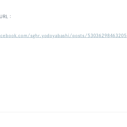
URL：
acebook.com/sghr.yodoyabashi/posts/53036298463205