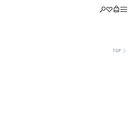
ショッピング
TOP
バッグを見る
注文履歴
会員登録情報
ポイント
お気に入り
ログアウト