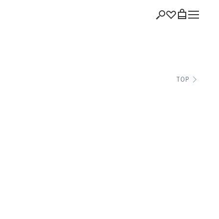
ショッピング
TOP
バッグを見る
注文履歴
会員登録情報
ポイント
お気に入り
ログアウト