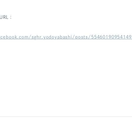
URL：
acebook.com/sghr.yodoyabashi/posts/55460190954149