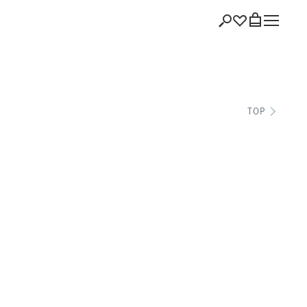
ショッピング
TOP
バッグを見る
注文履歴
会員登録情報
ポイント
お気に入り
ログアウト