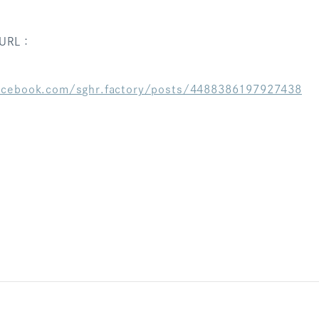
URL：
acebook.com/sghr.factory/posts/4488386197927438