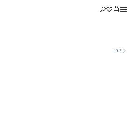
ショッピング
TOP
バッグを見る
注文履歴
会員登録情報
ポイント
お気に入り
ログアウト