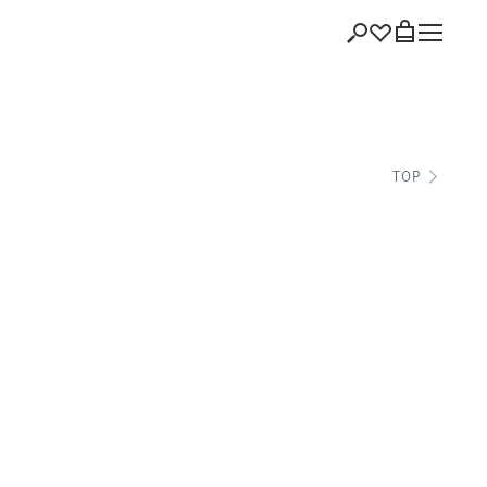
ショッピング
TOP
バッグを見る
注文履歴
会員登録情報
ポイント
お気に入り
ログアウト