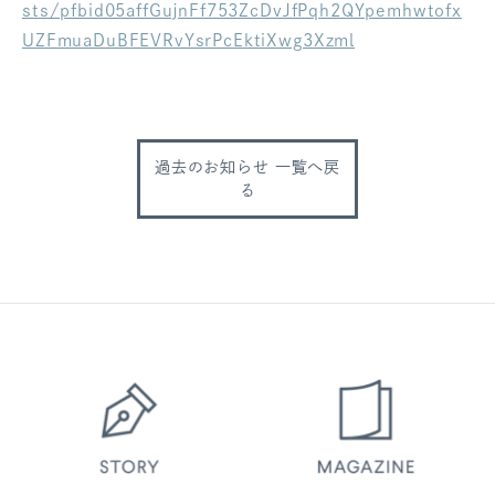
sts/pfbid05affGujnFf753ZcDvJfPqh2QYpemhwtofx
ログアウト
UZFmuaDuBFEVRvYsrPcEktiXwg3Xzml
過去のお知らせ 一覧へ戻
る