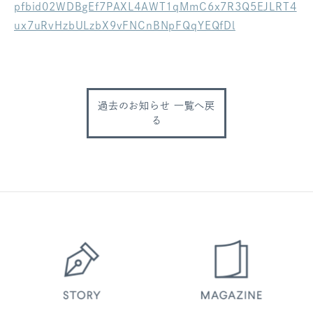
pfbid02WDBgEf7PAXL4AWT1qMmC6x7R3Q5EJLRT4
ログアウト
ux7uRvHzbULzbX9vFNCnBNpFQqYEQfDl
過去のお知らせ 一覧へ戻
る