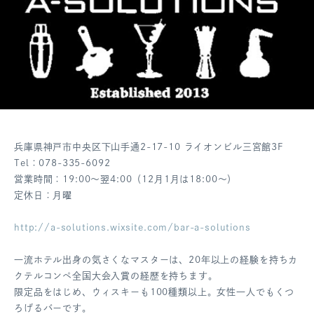
兵庫県神戸市中央区下山手通2-17-10 ライオンビル三宮館3F
Tel：078-335-6092
営業時間：19:00～翌4:00（12月1月は18:00～）
定休日：月曜
http://a-solutions.wixsite.com/bar-a-solutions
一流ホテル出身の気さくなマスターは、20年以上の経験を持ちカ
クテルコンペ全国大会入賞の経歴を持ちます。
限定品をはじめ、ウィスキーも100種類以上。女性一人でもくつ
ろげるバーです。