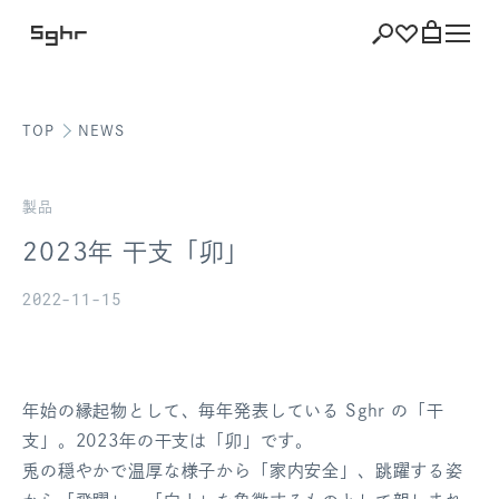
TOP
NEWS
ショッピング
バッグを見る
製品
2023年 干支「卯」
2022-11-15
注文履歴
会員登録情報
年始の縁起物として、毎年発表している Sghr の「干
ポイント
支」。2023年の干支は「卯」です。
兎の穏やかで温厚な様子から「家内安全」、跳躍する姿
お気に入り