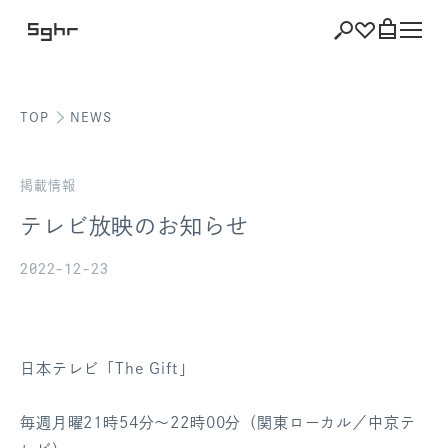
TOP
NEWS
ショッピング
バッグを見る
掲載情報
テレビ放映のお知らせ
2022-12-23
注文履歴
会員登録情報
日本テレビ「The Gift」
ポイント
毎週月曜21時54分～22時00分（関東ローカル／中京テ
お気に入り