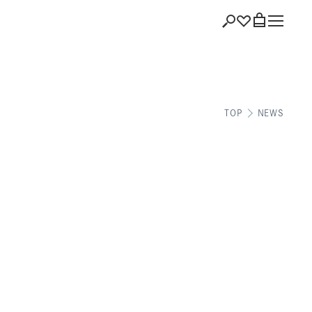
ショッピング
TOP
NEWS
バッグを見る
注文履歴
会員登録情報
ポイント
お気に入り
ログアウト