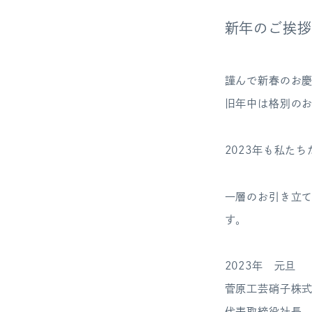
新年のご挨拶
謹んで新春のお
旧年中は格別の
2023年も私た
一層のお引き立
す。
2023年 元旦
菅原工芸硝子株
代表取締役社長 