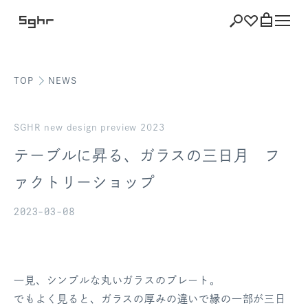
TOP
NEWS
ショッピング
バッグを見る
SGHR new design preview 2023
テーブルに昇る、ガラスの三日月 フ
ァクトリーショップ
注文履歴
2023-03-08
会員登録情報
ポイント
一見、シンプルな丸いガラスのプレート。
お気に入り
でもよく見ると、ガラスの厚みの違いで縁の一部が三日