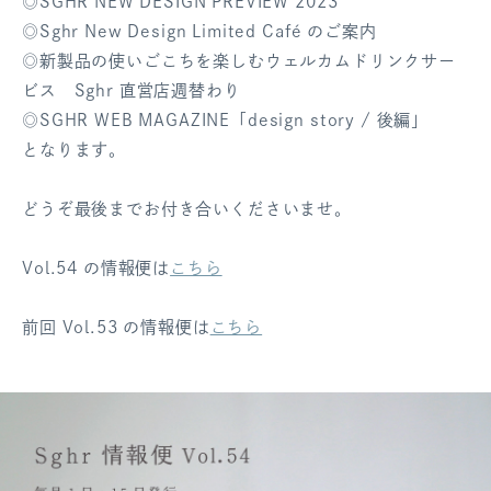
◎SGHR NEW DESIGN PREVIEW 2023
ログアウト
◎Sghr New Design Limited Café のご案内
◎新製品の使いごこちを楽しむウェルカムドリンクサー
ビス Sghr 直営店週替わり
◎SGHR WEB MAGAZINE「design story / 後編」
となります。
どうぞ最後までお付き合いくださいませ。
Vol.54 の情報便は
こちら
前回 Vol.53 の情報便は
こちら