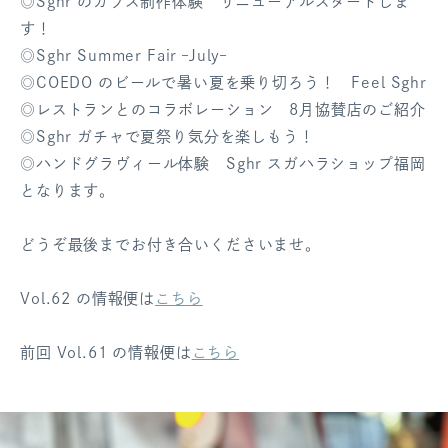
◎Sghr のガラス制作体験 リニューアルスタートしま
ログアウト
す！
◎Sghr Summer Fair –July–
◎COEDO のビールで暑い夏を乗り切ろう！ Feel Sghr
◎レストランとのコラボレーション 8月協賛店のご紹介
◎Sghr ガチャで夏祭り気分を楽しもう！
◎ハンドグラヴィール体験 Sghr スガハラショップ福岡
となります。
どうぞ最後までお付き合いくださいませ。
Vol.62 の情報便は
こちら
前回 Vol.61 の情報便は
こちら