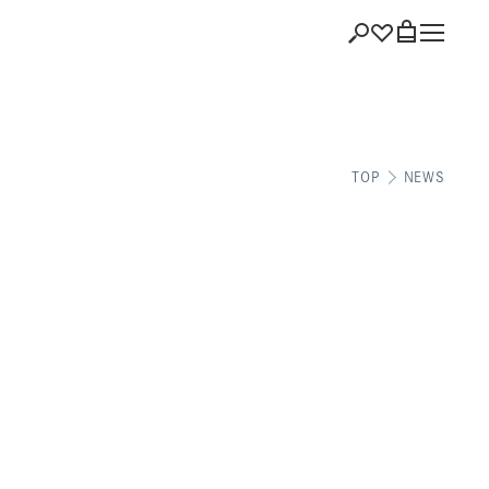
ショッピング
TOP
NEWS
バッグを見る
注文履歴
会員登録情報
ポイント
お気に入り
ログアウト