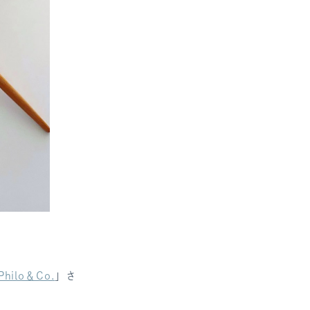
Philo＆Co.
」
さ