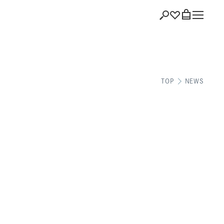
ショッピング
TOP
NEWS
バッグを見る
注文履歴
会員登録情報
ポイント
お気に入り
ログアウト