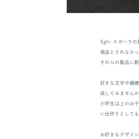
Sghr スガハ
規品とされなか
それらの製品に新
好きな文字や模
成してみません
小学生以上のお
い出作りとして
お好きなデザイ