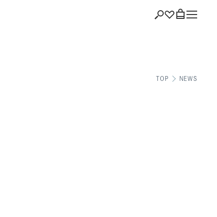
ショッピング
TOP
NEWS
バッグを見る
注文履歴
会員登録情報
ポイント
お気に入り
ログアウト