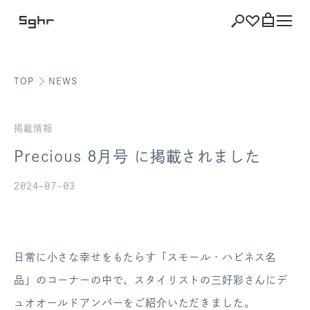
TOP
NEWS
ショッピング
バッグを見る
掲載情報
Precious 8月号 に掲載されました
2024-07-03
注文履歴
会員登録情報
日常に小さな幸せをもたらす「スモール・ハピネス名
ポイント
品」のコーナーの中で、スタイリストの三好彩さんにデ
お気に入り
ュオオールドアンバーをご紹介いただきました。