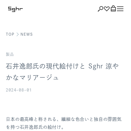
TOP
NEWS
ショッピング
バッグを見る
製品
石井逸郎氏の現代絵付けと Sghr 涼や
かなマリアージュ
注文履歴
2024-08-01
会員登録情報
ポイント
日本の最高峰と称される、繊細な色合いと独自の雰囲気
お気に入り
を持つ石井逸郎氏の絵付け。