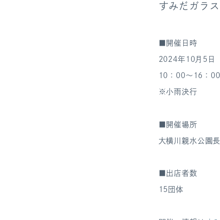
すみだガラス
■開催日時
2024年10月5
10：00～16：0
※小雨決行
■開催場所
大横川親水公園
■出店者数
15団体