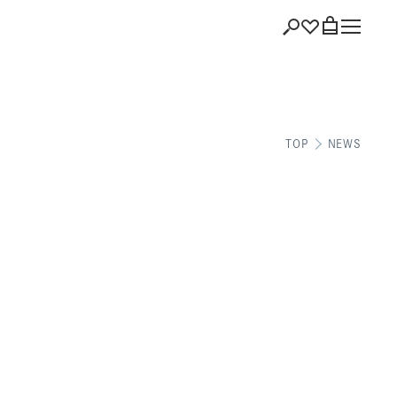
ショッピング
TOP
NEWS
バッグを見る
注文履歴
会員登録情報
ポイント
お気に入り
ログアウト