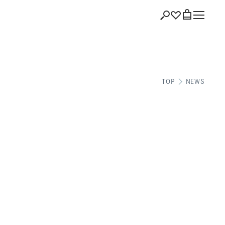
ショッピング
TOP
NEWS
バッグを見る
注文履歴
会員登録情報
ポイント
お気に入り
ログアウト