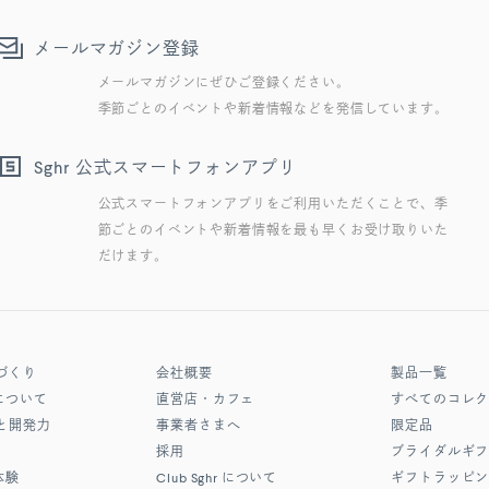
メールマガジン登録
メールマガジンにぜひご登録ください。
季節ごとのイベントや新着情報などを発信しています。
公式スマートフォンアプリ
Sghr
公式スマートフォンアプリをご利用いただくことで、季
節ごとのイベントや新着情報を最も早くお受け取りいた
だけます。
づくり
会社概要
製品一覧
について
直営店・カフェ
すべてのコレ
と開発力
事業者さまへ
限定品
採用
ブライダルギ
体験
Club Sghr
について
ギフトラッピ