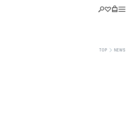
ショッピング
TOP
NEWS
バッグを見る
注文履歴
会員登録情報
ポイント
お気に入り
ログアウト