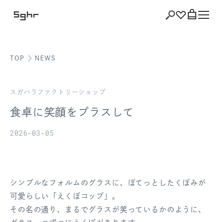
TOP
NEWS
ショッピング
バッグを見る
スガハラファクトリーショップ
食卓に笑顔をプラスして
2026-03-05
注文履歴
会員登録情報
シンプルなフォルムのグラスに、ぽてっとしたくぼみが
ポイント
可愛らしい「えくぼコップ」。
その名の通り、まるでグラスが笑っているかのように、
お気に入り