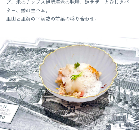
プ、米のチップス伊勢海老の味噌、姫サザエとひじきバ
ター、鰆の生ハム。
里山と里海の幸満載の前菜の盛り合わせ。