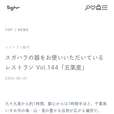
TOP
NEWS
ショッピング
バッグを見る
レストラン案内
スガハラの器をお使いいただいている
レストラン Vol.144「五氣里」
注文履歴
2026-06-01
会員登録情報
ポイント
九十九里から約1時間、都心からは1時間半ほど、千葉県
お気に入り
いすみ市の海・山・里の豊かな自然が広がる場所で、