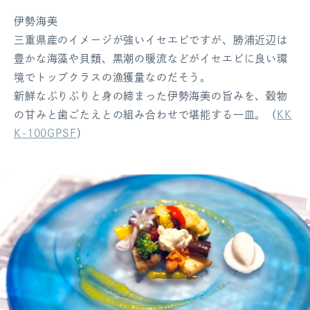
伊勢海美
三重県産のイメージが強いイセエビですが、勝浦近辺は
豊かな海藻や貝類、黒潮の暖流などがイセエビに良い環
境でトップクラスの漁獲量なのだそう。
新鮮なぷりぷりと身の締まった伊勢海美の旨みを、穀物
の甘みと歯ごたえとの組み合わせで堪能する一皿。（
KK
K-100GPSF
）