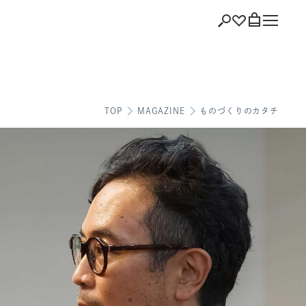
ショッピング
TOP
MAGAZINE
ものづくりのカタチ
バッグを見る
注文履歴
会員登録情報
ポイント
お気に入り
ログアウト