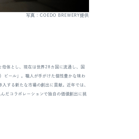
写真：COEDO BREWERY提供
を母体とし、現在は世界28カ国に流通し、国
ド）ビール」。職人が手がけた個性豊かな味わ
参入する新たな市場の創出に貢献。近年では、
込んだコラボレーションで独自の価値創出に挑