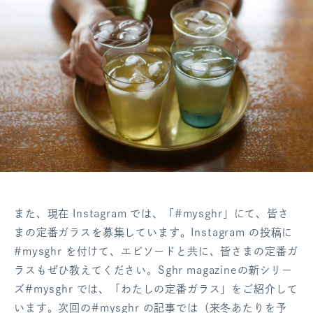
また、現在 Instagram では、「#mysghr」にて、皆さ
まの定番ガラスを募集しています。Instagram の投稿に
#mysghr を付けて、エピソードと共に、皆さまの定番ガ
ラスもぜひ教えてください。Sghr magazineの新シリー
ズ#mysghr では、「わたしの定番ガラス」をご紹介して
います。次回の#mysghr の記事では（来冬あたりを予