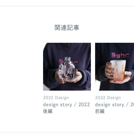
関連記事
2022 Design
2022 Design
design story / 2022
design story / 
後編
前編