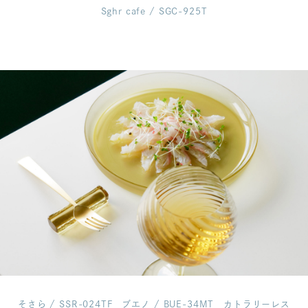
Sghr cafe / SGC-925T
そさら / SSR-024TF
ブエノ / BUE-34MT
カトラリーレス