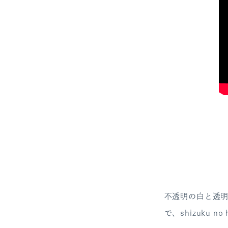
不透明の白と透
で、shizuku n